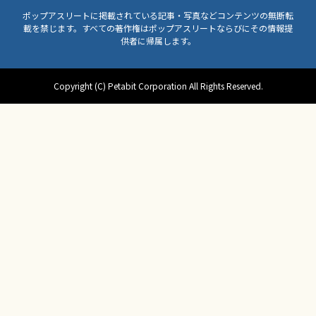
ポップアスリートに掲載されている記事・写真などコンテンツの無断転
載を禁じます。すべての著作権はポップアスリートならびにその情報提
供者に帰属します。
Copyright (C) Petabit Corporation All Rights Reserved.