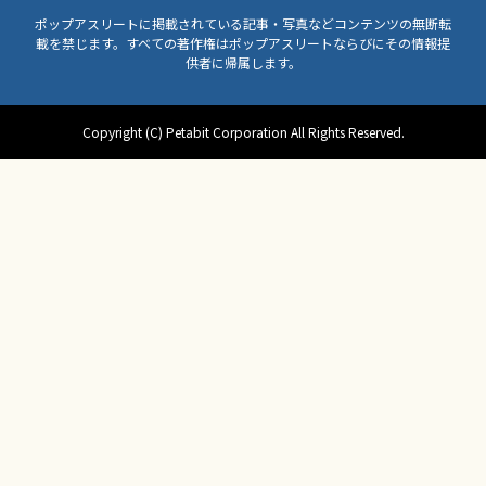
ポップアスリートに掲載されている記事・写真などコンテンツの無断転
載を禁じます。すべての著作権はポップアスリートならびにその情報提
供者に帰属します。
Copyright (C) Petabit Corporation All Rights Reserved.