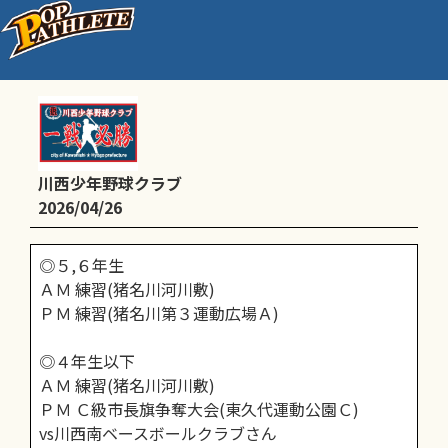
4/26(日)予定
川西少年野球クラブ
2026/04/26
◎５,６年生
ＡＭ 練習(猪名川河川敷)
ＰＭ 練習(猪名川第３運動広場Ａ)
◎４年生以下
ＡＭ 練習(猪名川河川敷)
ＰＭ Ｃ級市長旗争奪大会(東久代運動公園Ｃ)
vs川西南ベースボールクラブさん