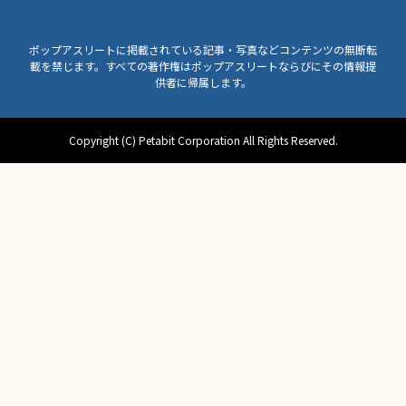
ポップアスリートに掲載されている記事・写真などコンテンツの無断転
載を禁じます。すべての著作権はポップアスリートならびにその情報提
供者に帰属します。
Copyright (C) Petabit Corporation All Rights Reserved.