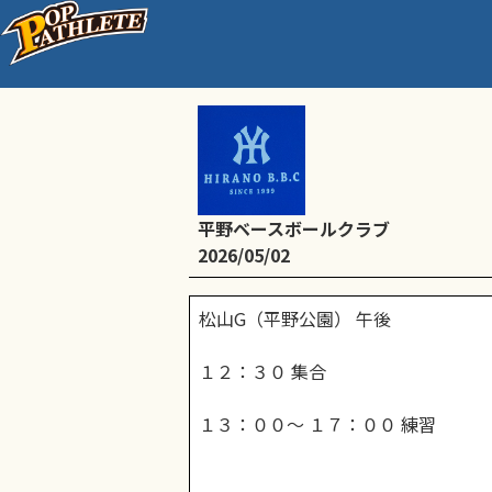
練習・体験会
平野ベースボールクラブ
2026/05/02
松山G（平野公園） 午後
１２：３０ 集合
１３：００～ １７：００ 練習