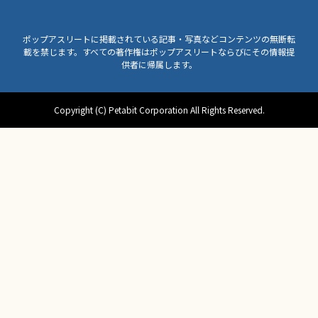
ポップアスリートに掲載されている記事・写真などコンテンツの無断転
載を禁じます。すべての著作権はポップアスリートならびにその情報提
供者に帰属します。
Copyright (C) Petabit Corporation All Rights Reserved.