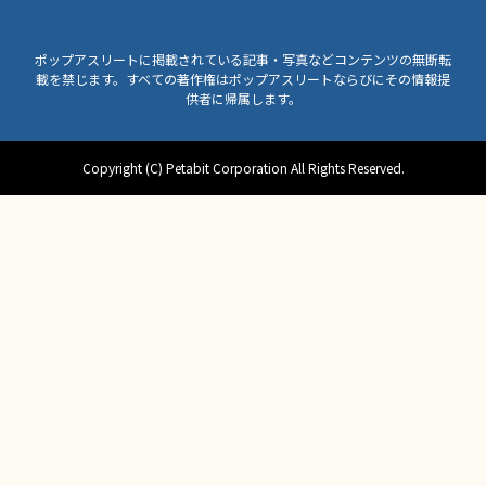
ポップアスリートに掲載されている記事・写真などコンテンツの無断転
載を禁じます。すべての著作権はポップアスリートならびにその情報提
供者に帰属します。
Copyright (C) Petabit Corporation All Rights Reserved.