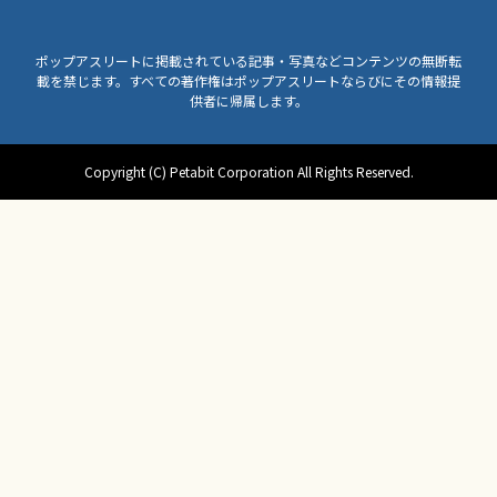
ポップアスリートに掲載されている記事・写真などコンテンツの無断転
載を禁じます。すべての著作権はポップアスリートならびにその情報提
供者に帰属します。
Copyright (C) Petabit Corporation All Rights Reserved.