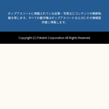
ポップアスリートに掲載されている記事・写真などコンテンツの無断転
載を禁じます。すべての著作権はポップアスリートならびにその情報提
供者に帰属します。
Copyright (C) Petabit Corporation All Rights Reserved.