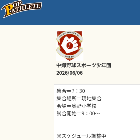
学童ジュニア大会_１日
中郷野球スポーツ少年団
2026/06/06
集合＝7：30
集合場所＝現地集合
会場＝奥野小学校
試合開始＝9：00～
※スケジュール調整中