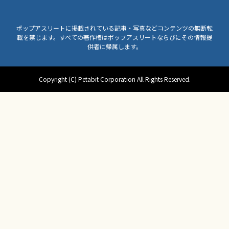
ポップアスリートに掲載されている記事・写真などコンテンツの無断転
載を禁じます。すべての著作権はポップアスリートならびにその情報提
供者に帰属します。
Copyright (C) Petabit Corporation All Rights Reserved.