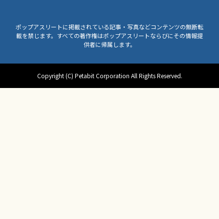
ポップアスリートに掲載されている記事・写真などコンテンツの無断転
載を禁じます。すべての著作権はポップアスリートならびにその情報提
供者に帰属します。
Copyright (C) Petabit Corporation All Rights Reserved.