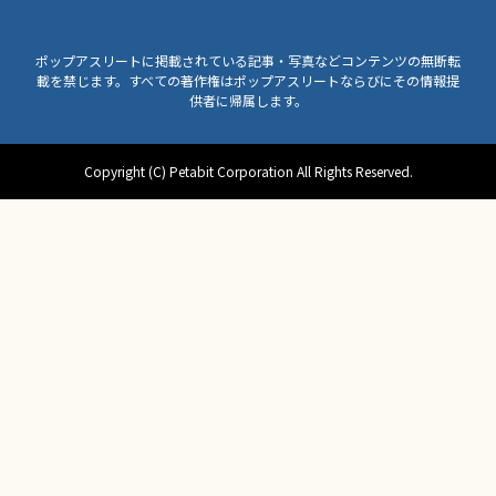
ポップアスリートに掲載されている記事・写真などコンテンツの無断転
載を禁じます。すべての著作権はポップアスリートならびにその情報提
供者に帰属します。
Copyright (C) Petabit Corporation All Rights Reserved.