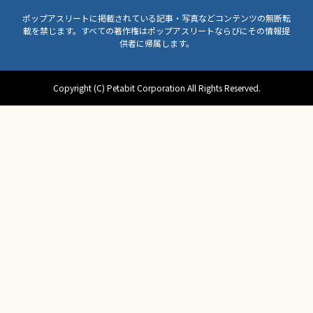
ポップアスリートに掲載されている記事・写真などコンテンツの無断転
載を禁じます。すべての著作権はポップアスリートならびにその情報提
供者に帰属します。
Copyright (C) Petabit Corporation All Rights Reserved.