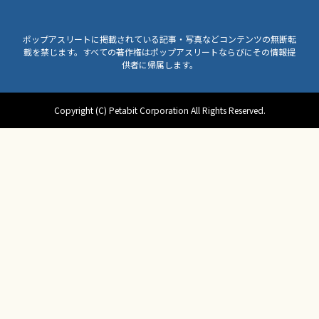
ポップアスリートに掲載されている記事・写真などコンテンツの無断転
載を禁じます。すべての著作権はポップアスリートならびにその情報提
供者に帰属します。
Copyright (C) Petabit Corporation All Rights Reserved.