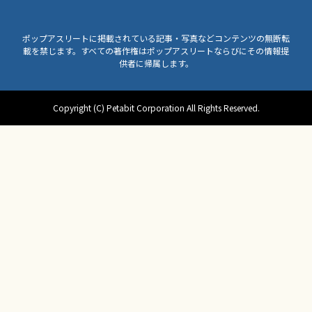
ポップアスリートに掲載されている記事・写真などコンテンツの無断転
載を禁じます。すべての著作権はポップアスリートならびにその情報提
供者に帰属します。
Copyright (C) Petabit Corporation All Rights Reserved.