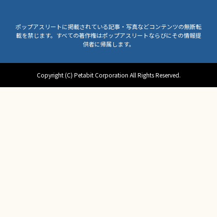
ポップアスリートに掲載されている記事・写真などコンテンツの無断転
載を禁じます。すべての著作権はポップアスリートならびにその情報提
供者に帰属します。
Copyright (C) Petabit Corporation All Rights Reserved.