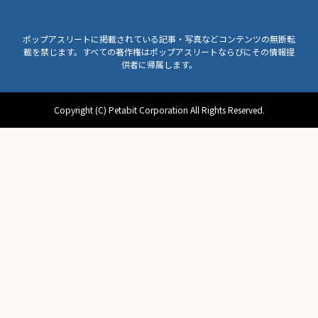
ポップアスリートに掲載されている記事・写真などコンテンツの無断転
載を禁じます。すべての著作権はポップアスリートならびにその情報提
供者に帰属します。
Copyright (C) Petabit Corporation All Rights Reserved.