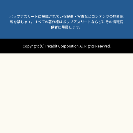
ポップアスリートに掲載されている記事・写真などコンテンツの無断転
載を禁じます。すべての著作権はポップアスリートならびにその情報提
供者に帰属します。
Copyright (C) Petabit Corporation All Rights Reserved.