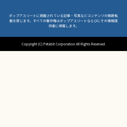
ポップアスリートに掲載されている記事・写真などコンテンツの無断転
載を禁じます。すべての著作権はポップアスリートならびにその情報提
供者に帰属します。
Copyright (C) Petabit Corporation All Rights Reserved.