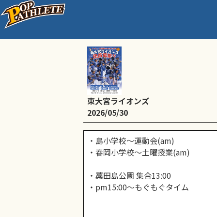
通常練習
東大宮ライオンズ
2026/05/30
・島小学校～運動会(am)
・春岡小学校～土曜授業(am)
・藁田島公園 集合13:00
・pm15:00～もぐもぐタイム