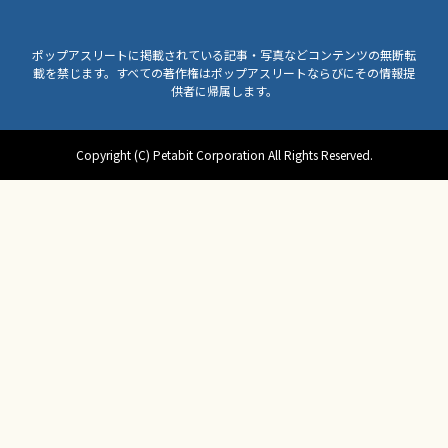
ポップアスリートに掲載されている記事・写真などコンテンツの無断転
載を禁じます。すべての著作権はポップアスリートならびにその情報提
供者に帰属します。
Copyright (C) Petabit Corporation All Rights Reserved.