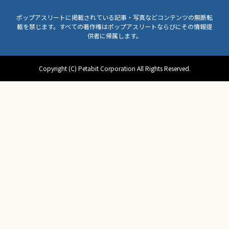
ポップアスリートに掲載されている記事・写真などコンテンツの無断転
載を禁じます。すべての著作権はポップアスリートならびにその情報提
供者に帰属します。
Copyright (C) Petabit Corporation All Rights Reserved.