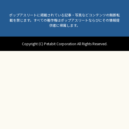
ポップアスリートに掲載されている記事・写真などコンテンツの無断転
載を禁じます。すべての著作権はポップアスリートならびにその情報提
供者に帰属します。
Copyright (C) Petabit Corporation All Rights Reserved.