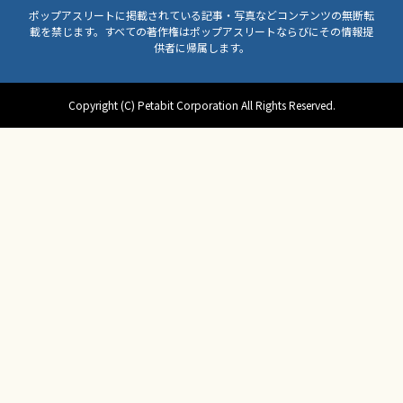
ポップアスリートに掲載されている記事・写真などコンテンツの無断転
載を禁じます。すべての著作権はポップアスリートならびにその情報提
供者に帰属します。
Copyright (C) Petabit Corporation All Rights Reserved.