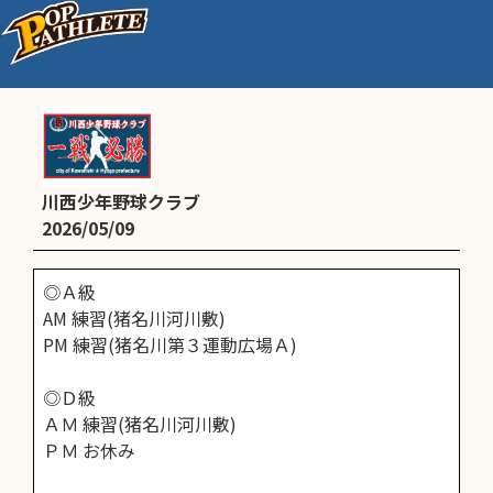
5/9(土)予定
川西少年野球クラブ
2026/05/09
◎Ａ級
AM 練習(猪名川河川敷)
PM 練習(猪名川第３運動広場Ａ)
◎Ｄ級
ＡＭ 練習(猪名川河川敷)
ＰＭ お休み