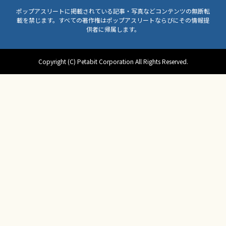
ポップアスリートに掲載されている記事・写真などコンテンツの無断転
載を禁じます。すべての著作権はポップアスリートならびにその情報提
供者に帰属します。
Copyright (C) Petabit Corporation All Rights Reserved.