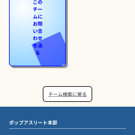
この
チー
ムに
お問
い合
わせ
を送
る
チーム検索に戻る
ポップアスリート本部