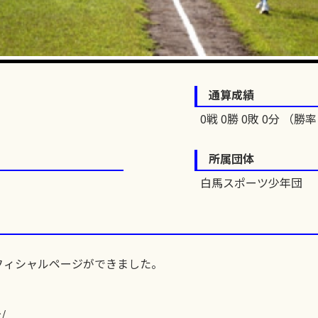
通算成績
0戦 0勝 0敗 0分 （勝率 
所属団体
白馬スポーツ少年団
フィシャルページができました。
/