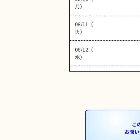
月）
08/11（
火）
08/12（
水）
こ
お問い