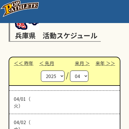
兵庫県 活動スケジュール
昨年
先月
来月
来年
/
04/01（
火）
04/02（