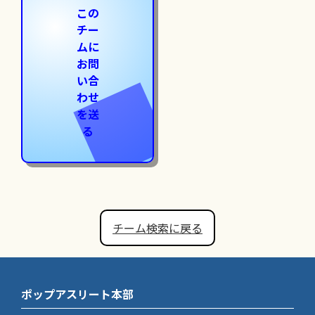
この
チー
ムに
お問
い合
わせ
を送
る
チーム検索に戻る
ポップアスリート本部