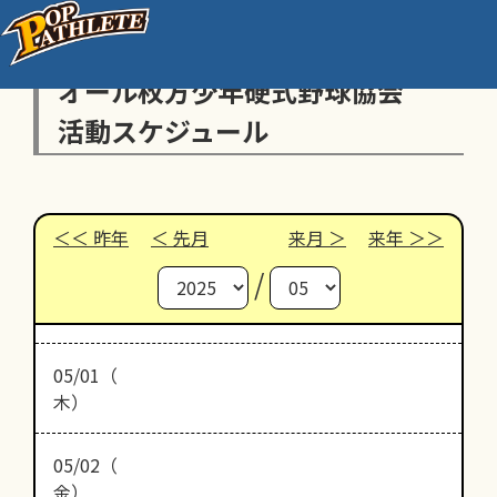
オール枚方少年硬式野球協会
活動スケジュール
昨年
先月
来月
来年
/
05/01（
木）
05/02（
金）