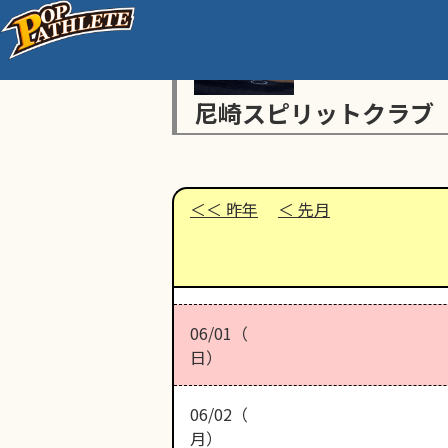
尼崎スピリットクラブ
昨年
先月
06/01（
日）
06/02（
月）