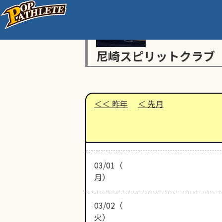
尼崎スピリットクラブ
昨年
先月
03/01（
月）
03/02（
火）