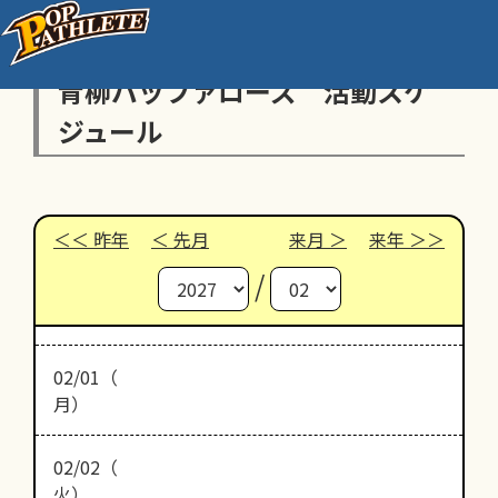
青柳バッファローズ 活動スケ
ジュール
昨年
先月
来月
来年
/
02/01（
月）
02/02（
火）