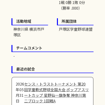
1戦 0勝 1敗 0分
（勝率 .000）
活動地域
所属団体
神奈川県 横浜市戸
戸塚区学童野球連盟
塚区
チームコメント
最近の試合
2026
センス・トラストトーナメント 第20
年05
回学童軟式野球全国大会 ポップアスリ
月31
ートカップ 星野仙一旗争奪 神奈川第
日
二ブロック 1回戦A