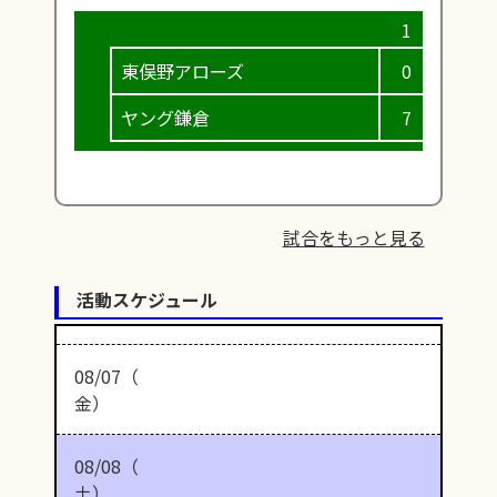
東俣野アローズ
0
0
ヤング鎌倉
7
3
試合をもっと見る
活動スケジュール
08/07（
金）
08/08（
土）