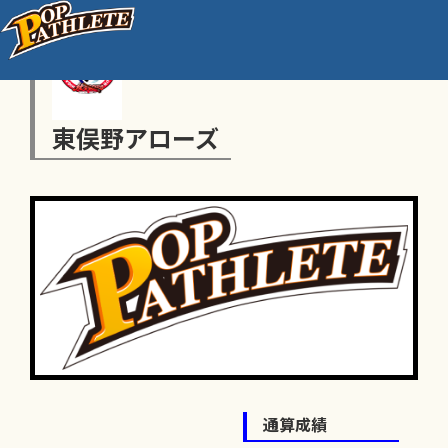
東俣野アローズ
通算成績