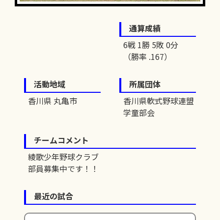
通算成績
6戦 1勝 5敗 0分
（勝率 .167）
活動地域
所属団体
香川県 丸亀市
香川県軟式野球連盟
学童部会
チームコメント
綾歌少年野球クラブ
部員募集中です！！
最近の試合