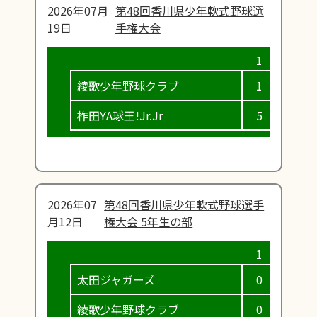
2026年07月
第48回香川県少年軟式野球選
19日
手権大会
綾歌少年野球クラブ
1
0
柞田YA球王!Jr.Jr
5
9
2026年07
第48回香川県少年軟式野球選手
月12日
権大会 5年生の部
太田ジャガーズ
0
3
綾歌少年野球クラブ
0
6