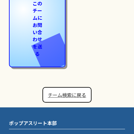
この
チー
ムに
お問
い合
わせ
を送
る
チーム検索に戻る
ポップアスリート本部