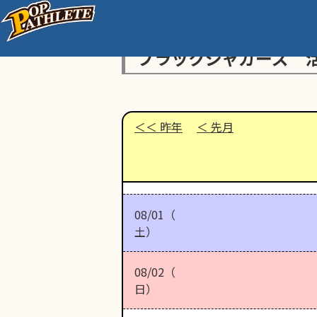
ブラックジャガーズ 
昨年
先月
08/01（
土）
08/02（
日）