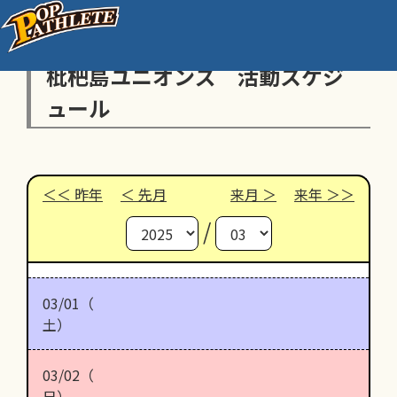
枇杷島ユニオンズ 活動スケジ
ュール
昨年
先月
来月
来年
/
03/01（
土）
03/02（
日）