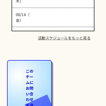
木）
08/14（
金）
活動スケジュールをもっと見る
この
チー
ムに
お問
い合
わせ
を送