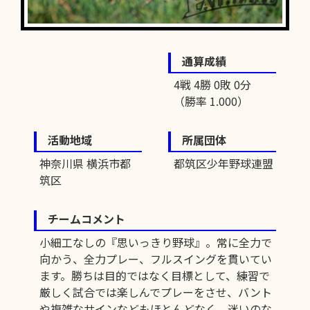
通算成績
4戦 4勝 0敗 0分
（勝率 1.000）
活動地域
所属団体
神奈川県 横浜市都
都筑区少年野球連盟
筑区
チームコメント
小細工なしの『思いっきり野球』。常に全力で
向かう、全力プレー、フルスイングを貫いてい
ます。勝ちは目的ではなく目標として、練習で
厳しく試合では楽しんでプレーをさせ、バント
や複雑なサインなどもほとんどなく、迷いのな