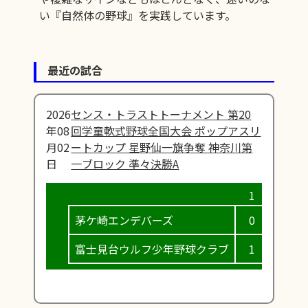
い『自然体の野球』を実践しています。
最近の試合
2026
センス・トラストトーナメント 第20
年08
回学童軟式野球全国大会 ポップアスリ
月02
ートカップ 星野仙一旗争奪 神奈川第
日
一ブロック 準々決勝A
茅ケ崎エンデバーズ
0
1
富士見台ウルフ少年野球クラブ
1
0