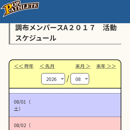
調布メンパースА２０１７ 活動
スケジュール
昨年
先月
来月
来年
/
08/01（
土）
08/02（