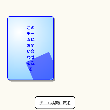
この
チー
ムに
お問
い合
わせ
を送
る
チーム検索に戻る