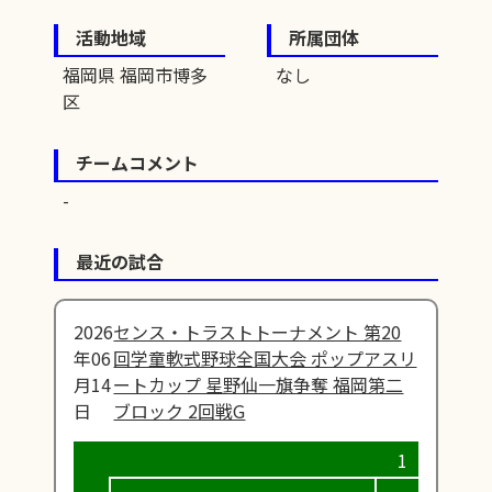
活動地域
所属団体
福岡県 福岡市博多
なし
区
チームコメント
最近の試合
2026
センス・トラストトーナメント 第20
年06
回学童軟式野球全国大会 ポップアスリ
月14
ートカップ 星野仙一旗争奪 福岡第二
日
ブロック 2回戦G