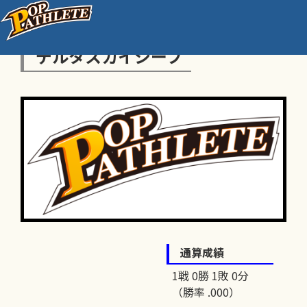
デルタスカイシープ
通算成績
1戦 0勝 1敗 0分
（勝率 .000）