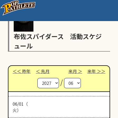
布佐スパイダース 活動スケジ
ュール
昨年
先月
来月
来年
/
06/01（
火）