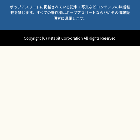
ポップアスリートに掲載されている記事・写真などコンテンツの無断転
載を禁じます。すべての著作権はポップアスリートならびにその情報提
供者に帰属します。
Copyright (C) Petabit Corporation All Rights Reserved.