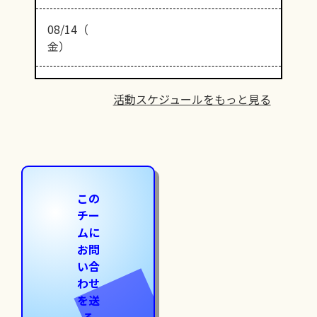
08/14（
金）
活動スケジュールをもっと見る
この
チー
ムに
お問
い合
わせ
を送
る