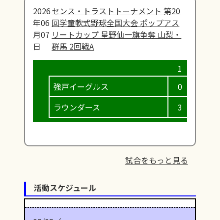
2026
センス・トラストトーナメント 第20
年06
回学童軟式野球全国大会 ポップアス
月07
リートカップ 星野仙一旗争奪 山梨・
日
群馬 2回戦A
強戸イーグルス
0
0
ラウンダース
3
4
試合をもっと見る
活動スケジュール