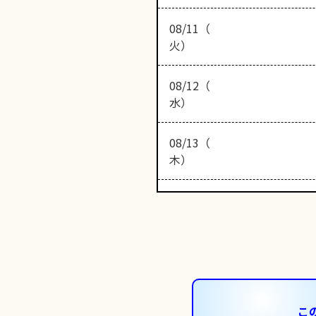
08/11（
火）
08/12（
水）
08/13（
木）
こ