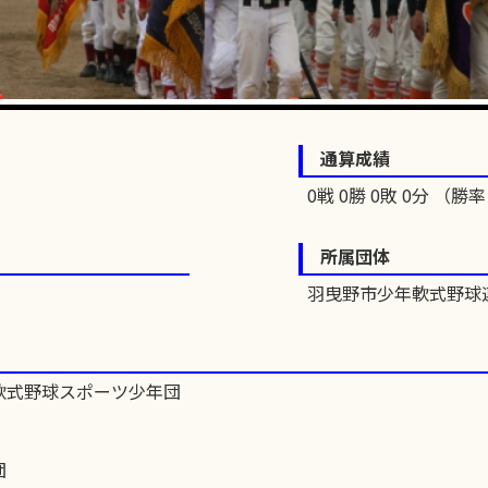
通算成績
0戦 0勝 0敗 0分 （勝率 
所属団体
羽曳野市少年軟式野球
軟式野球スポーツ少年団
団