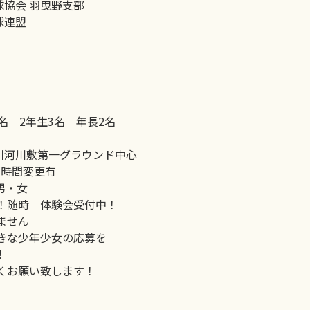
会 羽曳野支部
連盟
3名 2年生3名 年長2名
川河川敷第一グラウンド中心
0 時間変更有
男・女
！随時 体験会受付中！
せん
少年少女の応募を
！
願い致します！