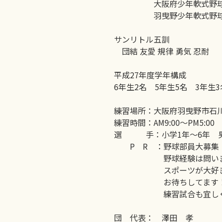
大阪府少年軟式野球協
羽曳野少年軟式野球
サンリトル五訓
団結 友愛 規律 勇気 忍耐
平成27年度学年構成
6年生2名 5年生5名 3年生
練習場所：大阪府羽曳野市石
練習時間：AM9:00～PM5:0
選 手：小学1年～6年 
P R ：野球部員大募集
野球経験は問いま
スポーツが大好きな
お待ちしてます
練習試合も宜しくお
団 代表： 澤田 孝