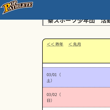
秦スポーツ少年団 活
昨年
先月
03/01（
土）
03/02（
日）