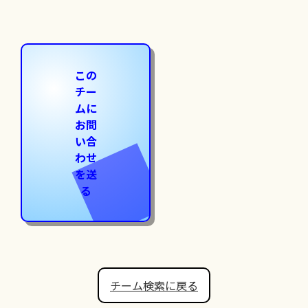
この
チー
ムに
お問
い合
わせ
を送
る
チーム検索に戻る