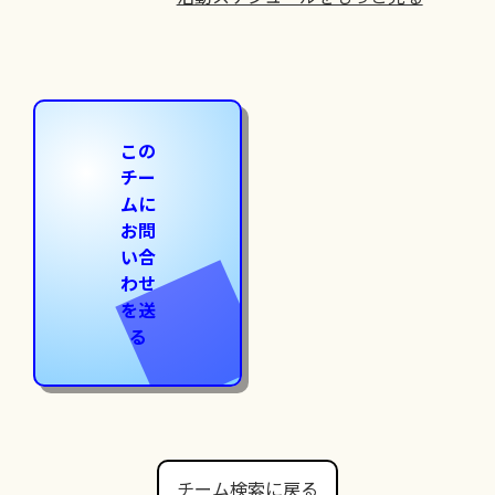
この
チー
ムに
お問
い合
わせ
を送
る
チーム検索に戻る