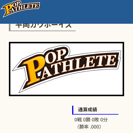
平岡カウボーイズ
通算成績
0戦 0勝 0敗 0分
（勝率 .000）