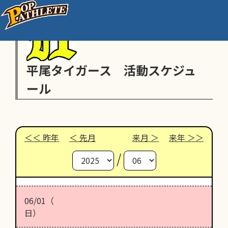
平尾タイガース 活動スケジュ
ール
昨年
先月
来月
来年
/
06/01（
日）