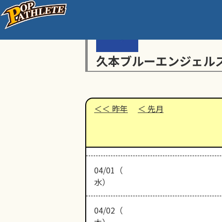
久本ブルーエンジェル
昨年
先月
04/01（
水）
04/02（