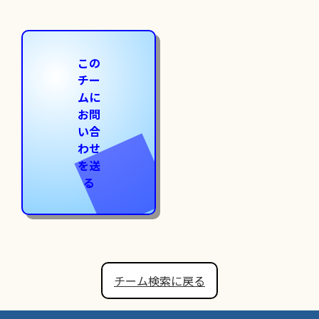
この
チー
ムに
お問
い合
わせ
を送
る
チーム検索に戻る