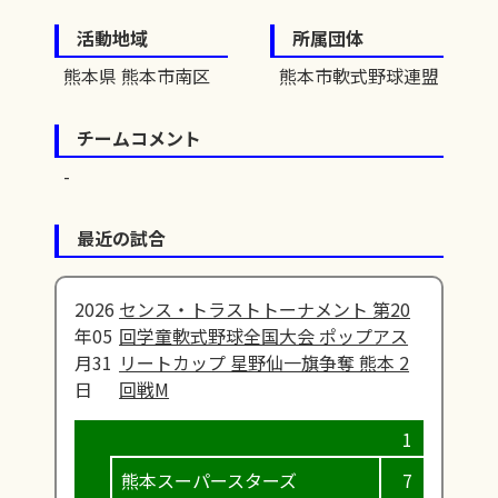
活動地域
所属団体
熊本県 熊本市南区
熊本市軟式野球連盟
チームコメント
最近の試合
2026
センス・トラストトーナメント 第20
年05
回学童軟式野球全国大会 ポップアス
月31
リートカップ 星野仙一旗争奪 熊本 2
日
回戦M
熊本スーパースターズ
7
0