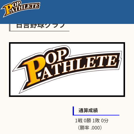
日吉野球クラブ
通算成績
1戦 0勝 1敗 0分
（勝率 .000）