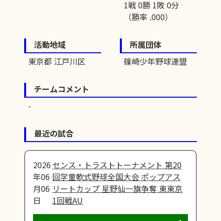
1戦 0勝 1敗 0分
（勝率 .000）
活動地域
所属団体
東京都 江戸川区
篠崎少年野球連盟
チームコメント
最近の試合
2026
センス・トラストトーナメント 第20
年06
回学童軟式野球全国大会 ポップアス
月06
リートカップ 星野仙一旗争奪 東東京
日
1回戦AU