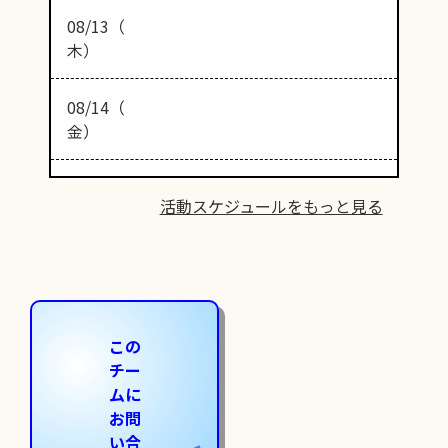
08/13（
木）
08/14（
金）
活動スケジュールをもっと見る
この
チー
ムに
お問
い合